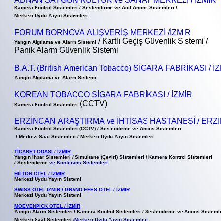
ADNAN SAYGUN KÜLTÜR ve SANAT MERKEZİ / İZMİR
Kamera Kontrol Sistemleri / Seslendirme ve Acil Anons Sistemleri /
Merkezi Uydu Yayın Sistemleri
FORUM BORNOVA ALIŞVERİŞ MERKEZİ /İZMİR
/ Kartlı Geçiş Güvenlik Sistemi /
Yangın Algılama ve Alarm Sistemi
Panik Alarm Güvenlik Sistemi
B.A.T. (British American Tobacco) SİGARA FABRİKASI / İ
Yangın Algılama ve Alarm Sistemi
KOREAN TOBACCO SİGARA FABRİKASI / İZMİR
(CCTV)
Kamera Kontrol Sistemleri
ERZİNCAN ARAŞTIRMA ve İHTİSAS HASTANESİ / ERZ
Kamera Kontrol Sistemleri
(CCTV)
/ Seslendirme ve Anons Sistemleri
/
Merkezi Saat Sistemleri
/ Merkezi Uydu Yayın Sistemleri
TİCARET ODASI / İZMİR
Yangın İhbar Sistemleri / Simultane (Çeviri) Sistemleri / Kamera Kontrol Sistemleri
/ Seslendirme
ve Konferans Sistemleri
HİLTON OTEL /
İZMİR
Merkezi Uydu Yayın Sistemi
SWISS OTEL İZMİR / GRAND EFES OTEL / İZMİR
Merkezi Uydu Yayın Sistemi
MOEVENPICK OTEL / İZMİR
Yangın Alarm Sistemleri / Kamera Kontrol Sistemleri / Seslendirme ve Anons Sistemle
Merkezi Saat Sistemleri
/
Merkezi Uydu Yayın Sistemleri