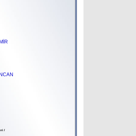
ZMİR
İNCAN
ri /