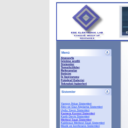
Menü
Anasayfa
İşletme profili
Sistemler
Temsilcilikler
Referanslar
İletişim
İş başvurusu
Fotoğraf Galerisi
T
eknoloji haberleri
Sistemler
Yangın İhbar Sistemleri
Alev ve Gaz Algılama Sistemleri
Uydu Yayın Sistemleri
Kamera Kontrol Sistemler
i
Kartlı Geçiş Sistemleri
Merkezi Saat Sistemleri
Kablosuz Merkezi Saat Sistemleri
Müzik ve konferans Sistemleri