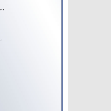
ri /
ri