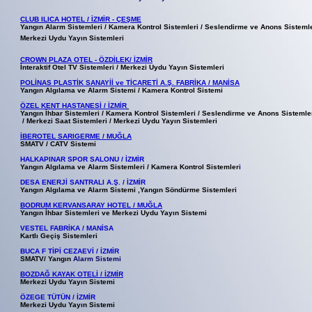
CLUB ILICA HOTEL / İZMİR - ÇEŞME
Yangın Alarm Sistemleri / Kamera Kontrol Sistemleri / Seslendirme ve Anons Sistemle
Merkezi Uydu Yayın Sistemleri
CROWN PLAZA OTEL - ÖZDİLEK/ İZMİR
İnteraktif Otel TV Sistemleri / Merkezi Uydu Yayın Sistemleri
POLİNAS PLASTİK SANAYİİ ve TİCARETİ A.Ş. FABRİKA / MANİSA
Yangın Algılama ve Alarm Sistemi / Kamera Kontrol Sistemi
ÖZEL KENT HASTANESİ / İZMİR
Yangın İhbar Sistemleri / Kamera Kontrol Sistemleri / Seslendirme ve Anons Sistemle
/
Merkezi Saat Sistemleri
/ Merkezi Uydu Yayın Sistemleri
İBEROTEL SARIGERME / MUĞLA
SMATV / CATV Sistemi
HALKAPINAR SPOR SALONU / İZMİR
Yangın Algılama ve Alarm Sistemleri / Kamera Kontrol Sistemler
i
DESA ENERJİ SANTRALI A.Ş. / İZMİR
Yangın Algılama ve Alarm Sistemi ,Yangın Söndürme Sistemleri
BODRUM KERVANSARAY HOTEL / MUĞLA
Yangın İhbar Sistemleri
ve
Merkezi Uydu Yayın Sistemi
VESTEL FABRİKA / MANİSA
Kartlı Geçiş Sistemleri
BUCA F TİPİ CEZAEVİ / İZMİR
SMATV/ Yangın
Alarm Sistemi
BOZDAĞ KAYAK OTELİ / İZMİR
Merkezi Uydu Yayın Sistemi
ÖZEGE TÜTÜN / İZMİR
Merkezi Uydu Yayın Sistemi