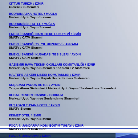
ÇİTTUR TURİZM / İZMİR
Güvenlik Sistemleri
BODRUM AZKA HOTEL / MUĞLA
Merkezi Uydu Yayın Sistemi
BODRUM İSİS HOTEL / MUĞLA
Merkezi Uydu Yayın Sistemi
EMEKLİ SANDIĞI NARLIDERE HUZUREVİ / İZMİR
SMATV / CATV Sistemi
EMEKLİ SANDIĞI 75. YIL HUZUREVİ / ANKARA
SMATV / CATV Sistemi
EMEKLİ SANDIĞI KUŞADASI TESİSLERİ / AYDIN
SMATV / CATV Sistemi
GAZİEMİR HAVA TEKNİK OKULLARI KOMUTANLIĞI / İZMİR
Merkezi Uydu Yayın Sistemleri / Kablolu TV Sistemleri
MALTEPE ASKERİ LİSESİ KOMUTANLIĞI / İZMİR
Merkezi Uydu Yayın / Kapalı Devre Kamera Sistemleri
KUŞADASI PAGOS HOTEL / AYDIN
Yangın Alarm Sistemleri / Merkezi Uydu Yayın / Seslendirme Sistemleri
REGAL RESORT CASINO / BODRUM
Merkezi Uydu Yayın ve Seslendirme Sistemleri
KUŞADASI TUSAN HOTEL / AYDIN
SMATV Sistem
KISMET OTEL / İZMİR
Merkezi Uydu Yayın Sistemi
FOÇA 4. JANDARMA KOM. EĞİTİM TUGAYI / İZMİR
SMATV / CATV Sistemleri
FOÇA 7. JANDARMA / İZMİR