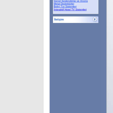
Genel Seslendirme ve Anons
Metal Dedektörler
Bekçi Tur Sistemleri
İnteraktif Hotel TV Sistemleri
İletişim
Bize Ulaşın
,
Cumhuriyet Bulvarı No:185
Kat:1
Alsancak-İZMİR
Tel : +90 232 422 09 29
- 421 92 37
Fax : +90 232 422 37 56 - 421 92 67
info@eel.com.tr