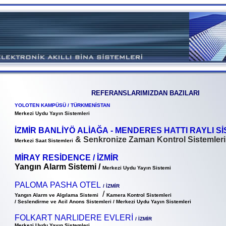
REFERANSLARIMIZDAN BAZILARI
YOLOTEN KAMPÜSÜ / TÜRKMENİSTAN
Merkezi Uydu Yayın Sistemleri
İZMİR BANLİYÖ ALİAĞA - MENDERES HATTI RAYLI SİS
& Senkronize Zaman Kontrol Sistemleri
Merkezi Saat Sistemleri
MİRAY RESİDENCE / İZMİR
Yangın Alarm Sistemi /
Merkezi Uydu Yayın Sistemi
PALOMA PASHA OTEL
/ İZMİR
/
Yangın Alarm ve Algılama Sistemi
Kamera Kontrol Sistemleri
/ Seslendirme ve Acil Anons Sistemleri / Merkezi Uydu Yayın Sistemleri
FOLKART NARLIDERE EVLERİ
/ İZMİR
Merkezi Uydu Yayın Sistemleri