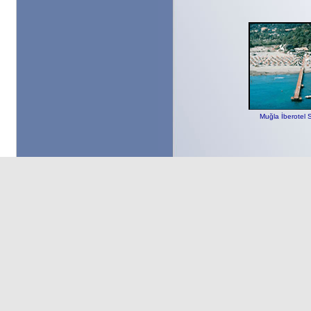
Muğla İberotel 