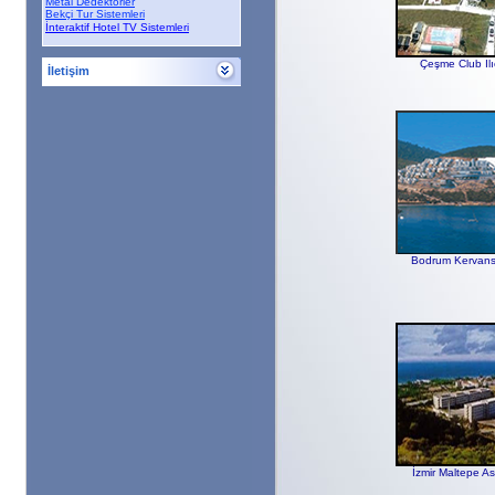
Metal Dedektörler
Bekçi Tur Sistemleri
İnteraktif Hotel TV Sistemleri
Çeşme Club Ilı
İletişim
Bize Ulaşın
,
Cumhuriyet Bulvarı No:185
Kat:1
Alsancak-İZMİR
Tel : +90 232 422 09 29
- 421 92 37
Fax : +90 232 422 37 56 - 421 92 67
info@eel.com.tr
Bodrum Kervans
İzmir Maltepe As