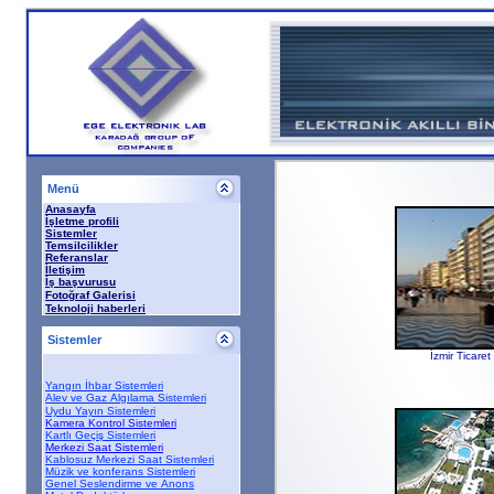
Menü
Anasayfa
İşletme profili
Sistemler
Temsilcilikler
Referanslar
İletişim
İş başvurusu
Fotoğraf Galerisi
T
eknoloji haberleri
Sistemler
İzmir Ticare
Yangın İhbar Sistemleri
Alev ve Gaz Algılama Sistemleri
Uydu Yayın Sistemleri
Kamera Kontrol Sistemler
i
Kartlı Geçiş Sistemleri
Merkezi Saat Sistemleri
Kablosuz Merkezi Saat Sistemleri
Müzik ve konferans Sistemleri
Genel Seslendirme ve Anons