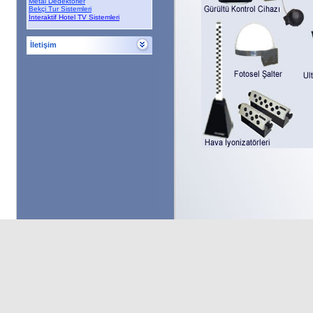
Metal Dedektörler
Bekçi Tur Sistemleri
İnteraktif Hotel TV Sistemleri
İletişim
Bize Ulaşın
,
Cumhuriyet Bulvarı No:185
Kat:1
Alsancak-İZMİR
Tel : +90 232 422 09 29
- 421 92 37
Fax : +90 232 422 37 56 - 421 92 67
info@eel.com.tr