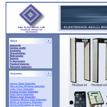
Menü
Anasayfa
İşletme profili
Sistemler
Temsilcilikler
Referanslar
İletişim
İş başvurusu
Fotoğraf Galerisi
T
eknoloji haberleri
Sistemler
Yangın İhbar Sistemleri
Alev ve Gaz Algılama Sistemleri
Uydu Yayın Sistemleri
Kamera Kontrol Sistemler
i
Kartlı Geçiş Sistemleri
Merkezi Saat Sistemleri
Kablosuz Merkezi Saat Sistemleri
Müzik ve konferans Sistemleri
Genel Seslendirme ve Anons